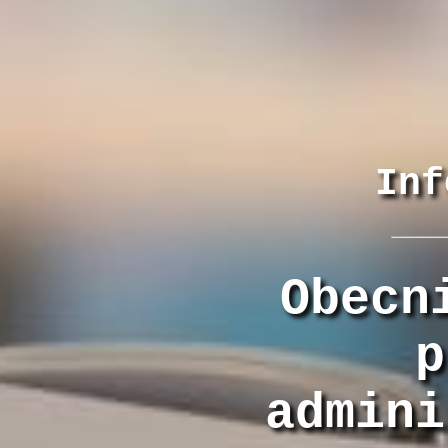
Inf
Obecn
p
admini