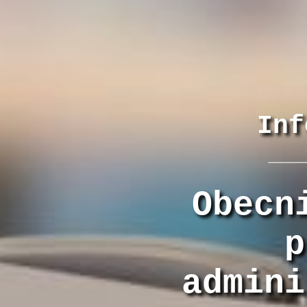
Inf
Obecn
p
admini