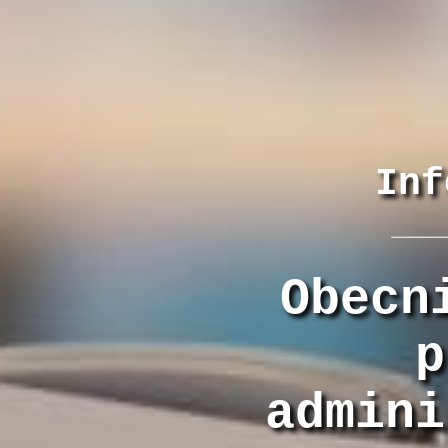
Inf
Obecn
p
admini