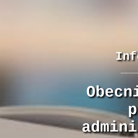
Inf
Obecn
p
admini