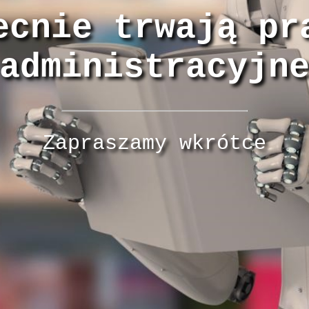
ecnie trwają pr
administracyjn
Zapraszamy wkrótce