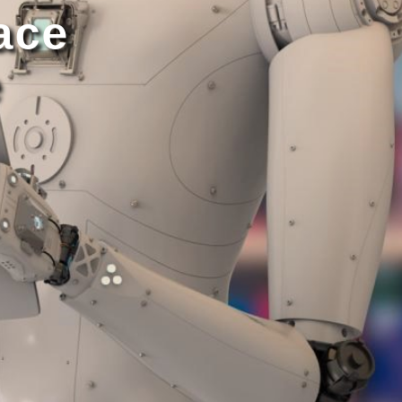
ace
e