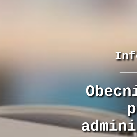
Inf
Obecn
p
admini