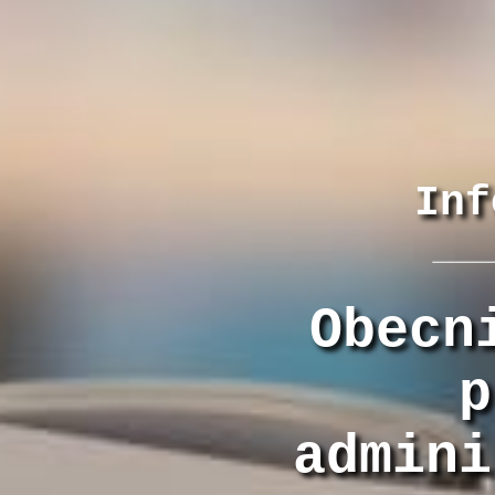
Inf
Obecn
p
admini