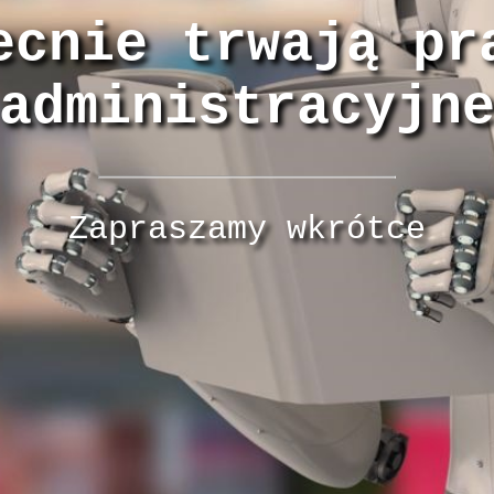
ecnie trwają pr
administracyjn
Zapraszamy wkrótce