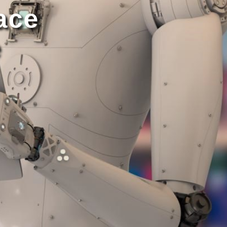
ace
e