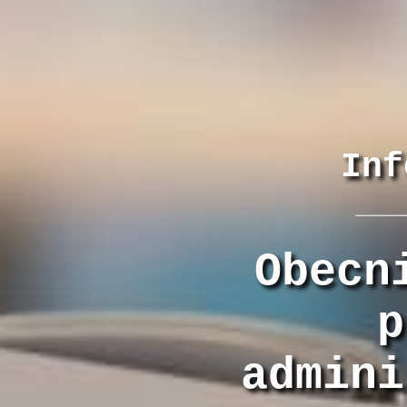
Inf
Obecn
p
admini