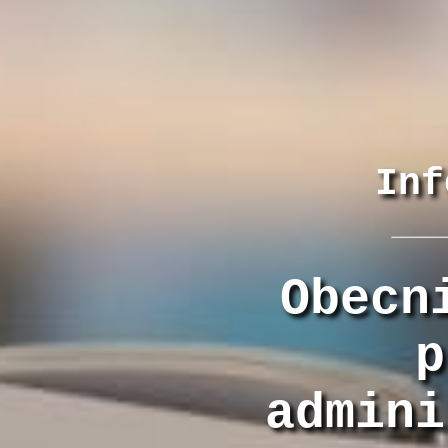
Inf
Obecn
p
admini