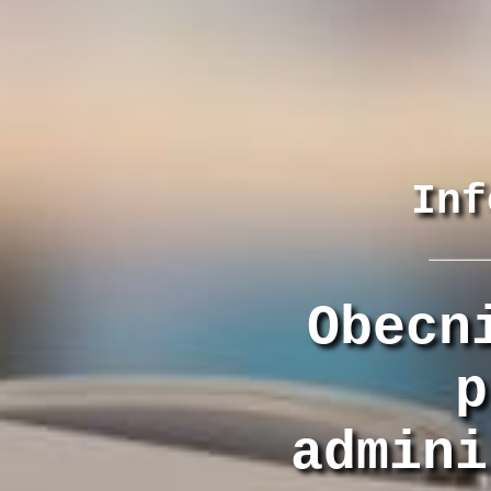
Inf
Obecn
p
admini