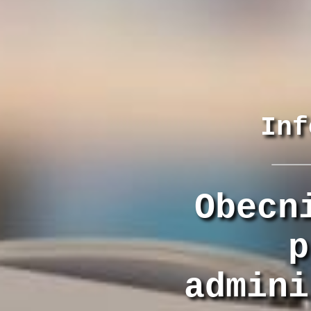
Inf
Obecn
p
admini