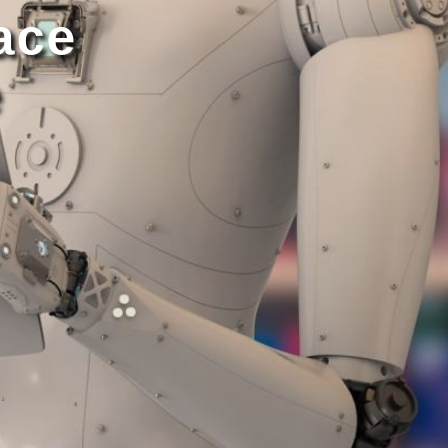
ace
e