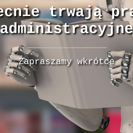
ecnie trwają pr
administracyjn
Zapraszamy wkrótce