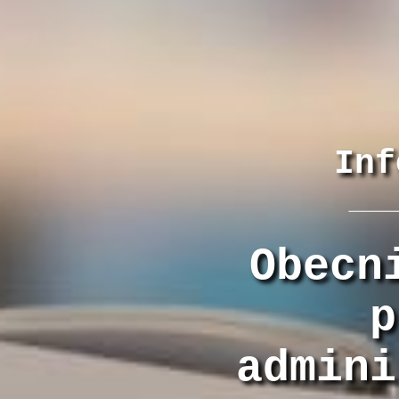
Inf
Obecn
p
admini