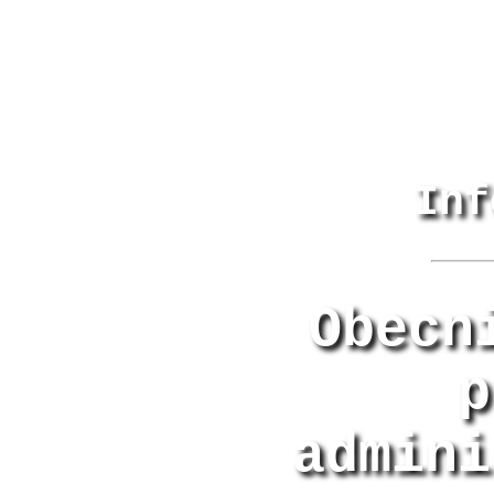
Inf
Obecn
p
admini