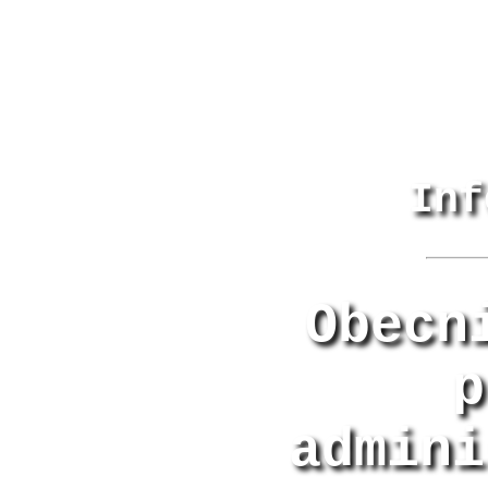
Inf
Obecn
p
admini