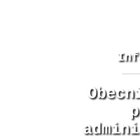
Inf
Obecn
p
admini