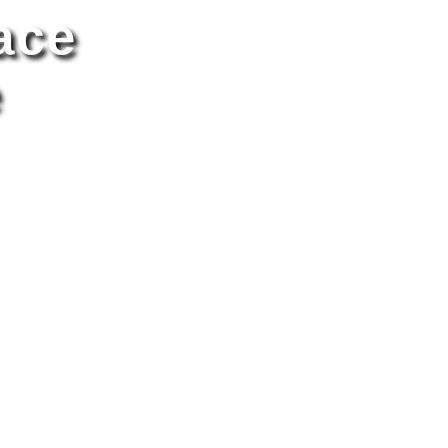
ace
e