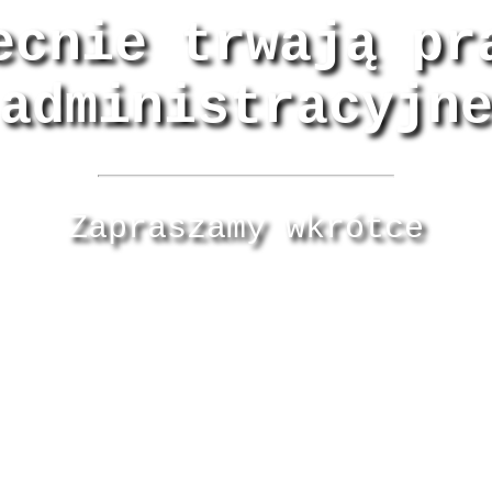
ecnie trwają pr
administracyjn
Zapraszamy wkrótce