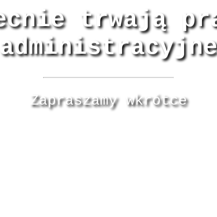
ecnie trwają pr
administracyjn
Zapraszamy wkrótce