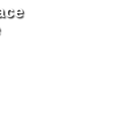
ace
e