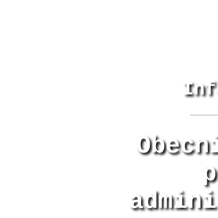
Inf
Obecn
p
admini