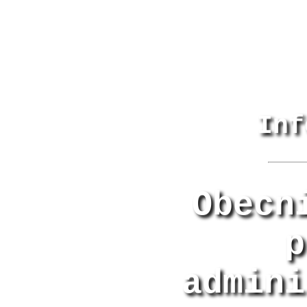
Inf
Obecn
p
admini