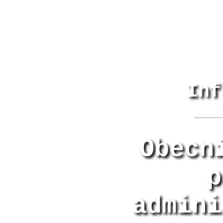
Inf
Obecn
p
admini