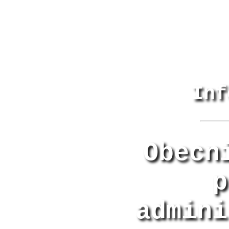
Inf
Obecn
p
admini