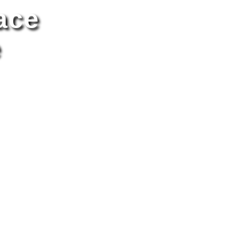
ace
e