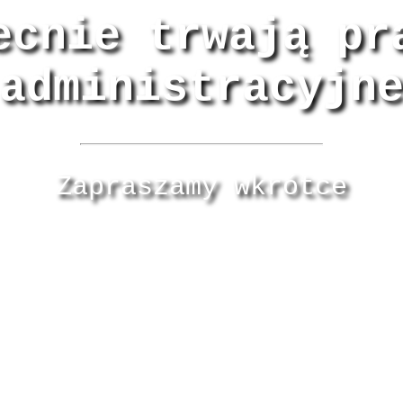
ecnie trwają pr
administracyjn
Zapraszamy wkrótce