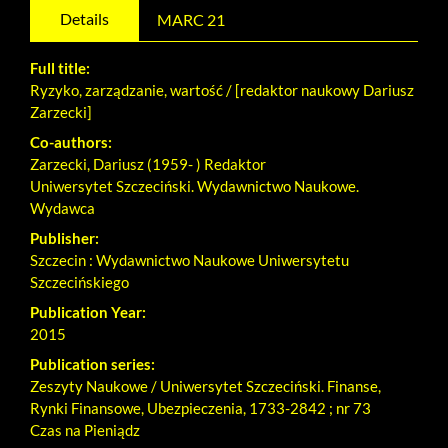
the
Details
MARC 21
University
Full title:
of
Ryzyko, zarządzanie, wartość / [redaktor naukowy Dariusz
Zarzecki]
Silesia
Co-authors:
and
Zarzecki, Dariusz (1959- ) Redaktor
Uniwersytet Szczeciński. Wydawnictwo Naukowe.
the
Wydawca
Publisher:
University
Szczecin : Wydawnictwo Naukowe Uniwersytetu
of
Szczecińskiego
Publication Year:
Economics
2015
in
Publication series:
Zeszyty Naukowe / Uniwersytet Szczeciński. Finanse,
Katowice
Rynki Finansowe, Ubezpieczenia, 1733-2842 ; nr 73
Czas na Pieniądz