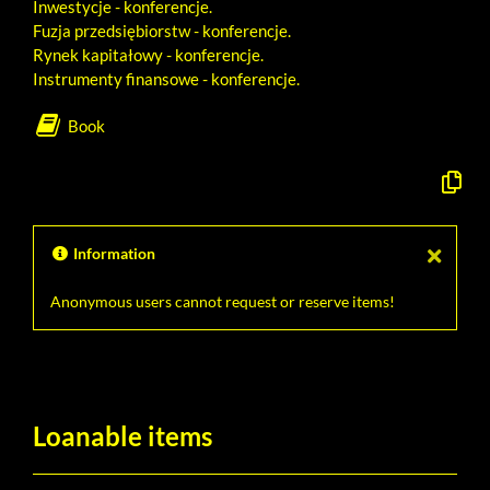
Inwestycje - konferencje.
Fuzja przedsiębiorstw - konferencje.
Rynek kapitałowy - konferencje.
Instrumenty finansowe - konferencje.
Book
Copy
the
formal
descrip
to
Information
the
clipboa
Anonymous users cannot request or reserve items!
Loanable items