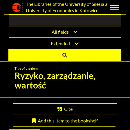
Link
Go
Prolib
The Libraries of the University of Silesia and the
Integro
Main
Searching
Main
University of Economics in Katowice
-
Menu
navigation
content
opens
to
home
page
in
the
All fields
a
home
Extended
new
page
window
of
Title of the item:
the
Ryzyko, zarządzanie,
wartość
library
The
Libraries
Cite
of
Add this item to the bookshelf