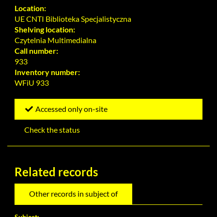
Location:
UE CNTI Biblioteka Specjalistyczna
Shelving location:
Czytelnia Multimedialna
Call number:
933
Inventory number:
WFiU 933
Accessed only on-site
Check the status
Related records
Other records in subject of
Subject: