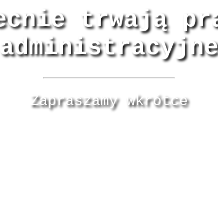
ecnie trwają pr
administracyjn
Zapraszamy wkrótce