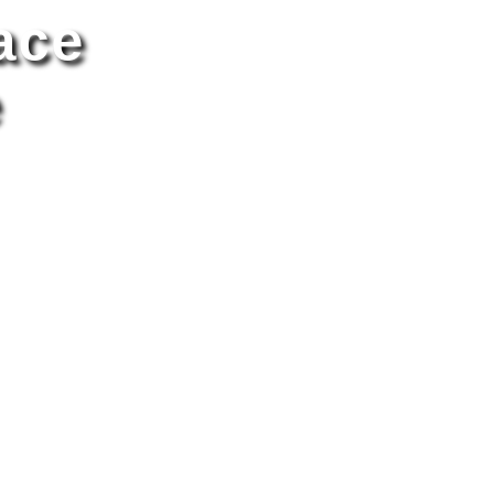
ace
e