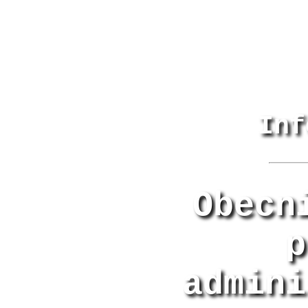
Inf
Obecn
p
admini