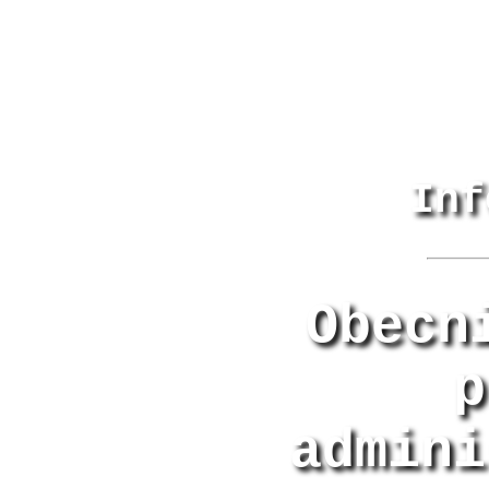
Inf
Obecn
p
admini