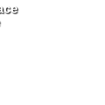
ace
e