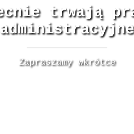
ecnie trwają pr
administracyjn
Zapraszamy wkrótce