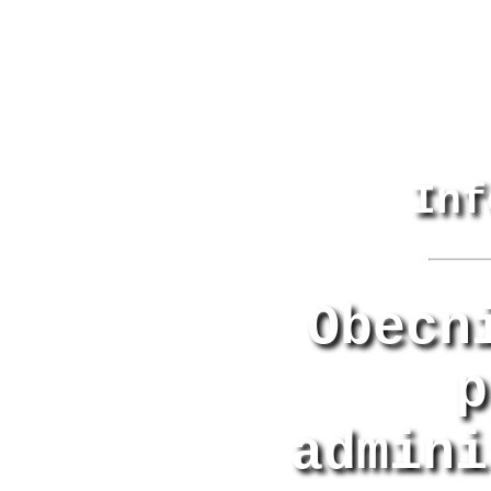
Inf
Obecn
p
admini