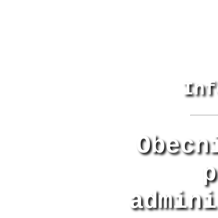
Inf
Obecn
p
admini