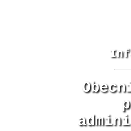
Inf
Obecn
p
admini