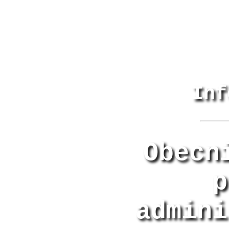
Inf
Obecn
p
admini