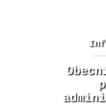
Inf
Obecn
p
admini