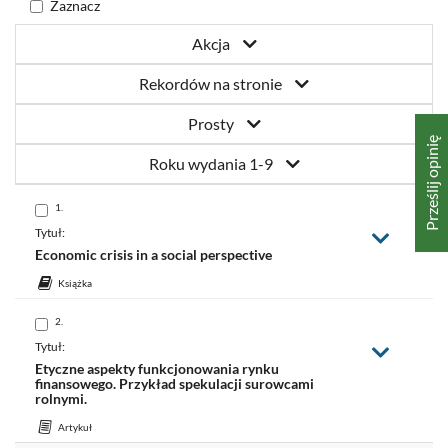
Zaznacz
Akcja
Rekordów na stronie
Prosty
Prześlij opinię
Roku wydania 1-9
Skocz
1.
do
pozycji:
Tytuł:
Zmień
widok
Economic crisis in a social perspective
Książka
Skocz
2.
do
pozycji:
Tytuł:
Zmień
widok
Etyczne aspekty funkcjonowania rynku
finansowego. Przykład spekulacji surowcami
rolnymi.
Artykuł