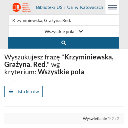
Link
Przejdź
Prolib
Biblioteki UŚ i UE w Katowicach
Menu
Wyszukiwarka
Treść
Integro
Menu
główne
główna
otwiera
do
-
strona
główna
się
strony
Wszystkie pola
w
domowej
nowym
biblioteki
Wyszukujesz frazę "
Krzyminiewska,
oknie
Biblioteki
Grażyna. Red.
" wg
kryterium:
Wszystkie pola
UŚ
i
Lista filtrów
UE
w
Wyrównaj
Katowicach
Wyświetlanie 1-2 z 2