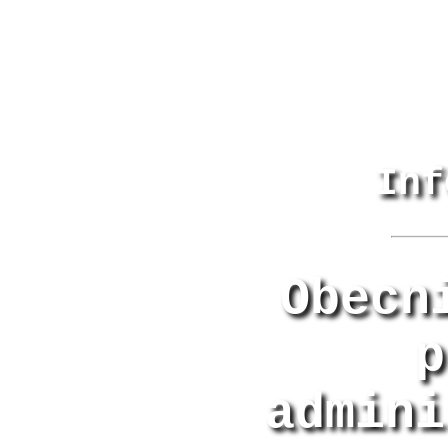
Inf
Obecn
p
admini