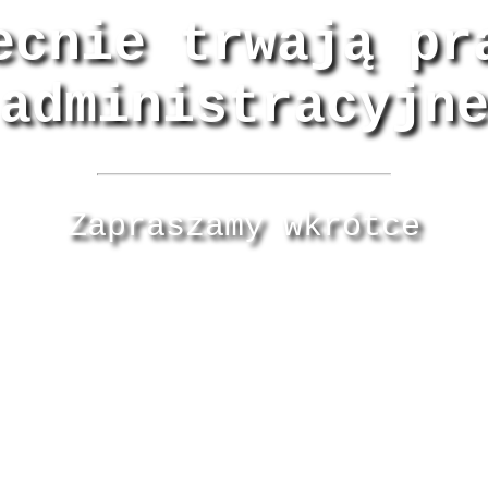
ecnie trwają pr
administracyjn
Zapraszamy wkrótce