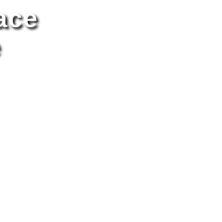
ace
e