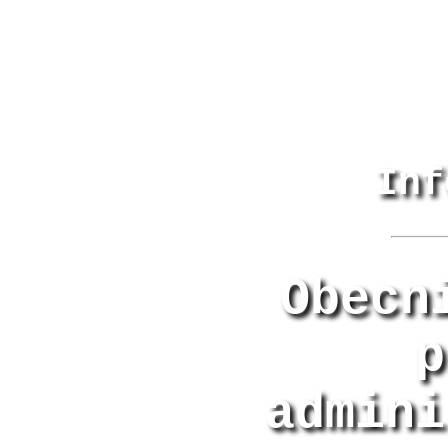
Inf
Obecn
p
admini