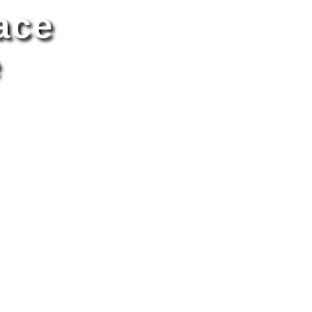
ace
e