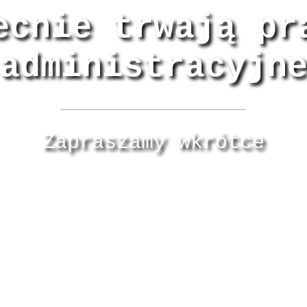
ecnie trwają pr
administracyjn
Zapraszamy wkrótce