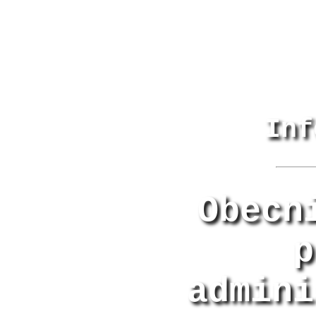
Inf
Obecn
p
admini