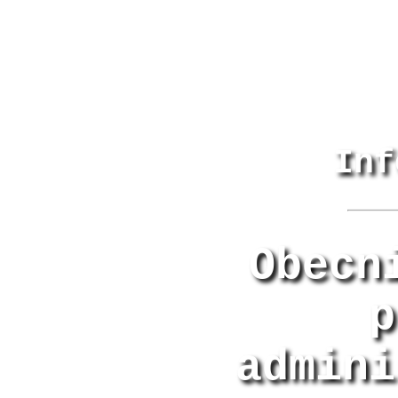
Inf
Obecn
p
admini