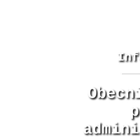
Inf
Obecn
p
admini