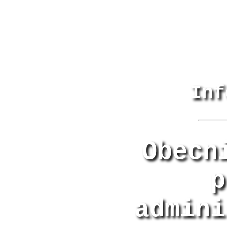
Inf
Obecn
p
admini