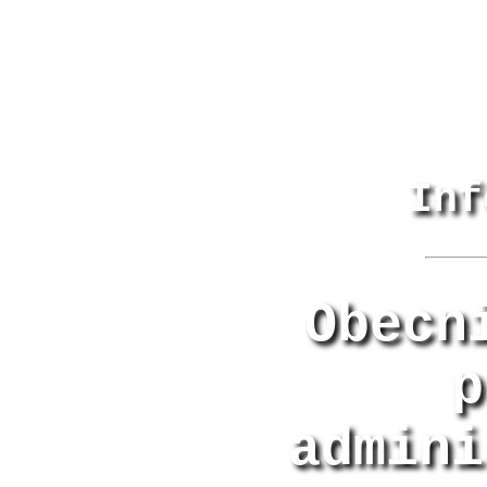
Inf
Obecn
p
admini