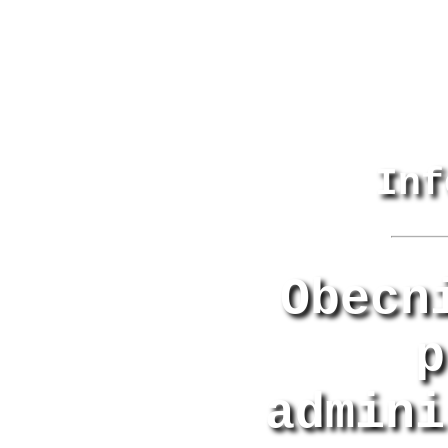
Inf
Obecn
p
admini