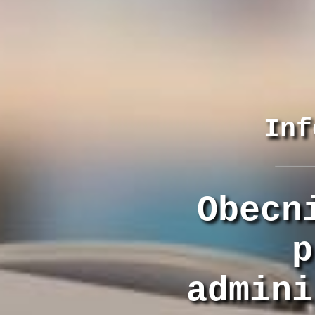
Inf
Obecn
p
admini