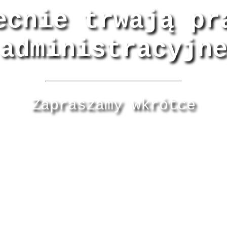
ecnie trwają pr
administracyjn
Zapraszamy wkrótce