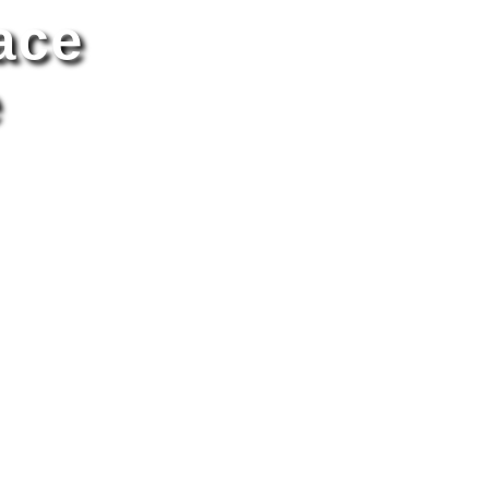
ace
e