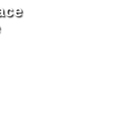
ace
e