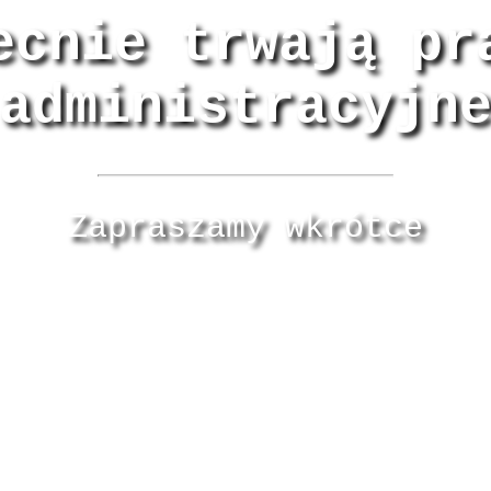
ecnie trwają pr
administracyjn
Zapraszamy wkrótce