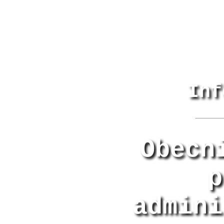
Inf
Obecn
p
admini