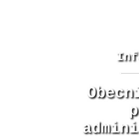
Inf
Obecn
p
admini